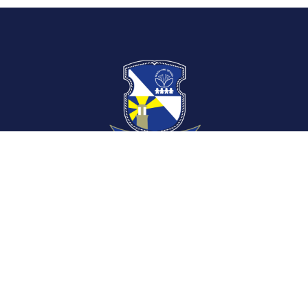
CONTACT US
2 Moo. 6 Sawaipracharat Rd. Ladsawai
Lumlukka Pathumthani 12150