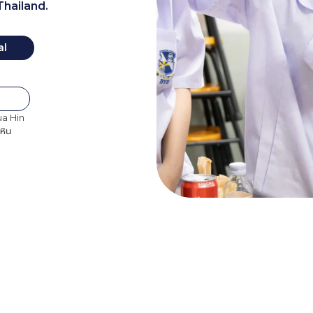
Thailand.
onal
al
ua Hin
หิน