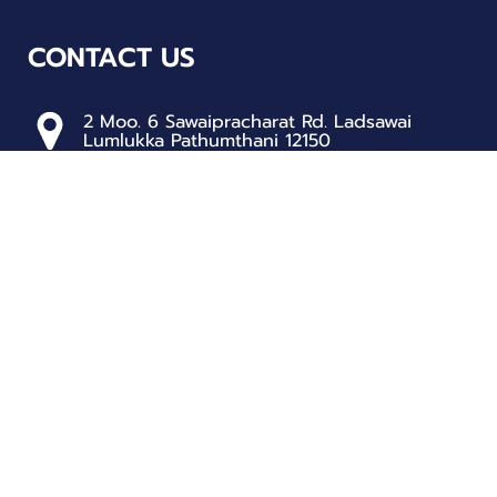
CONTACT US
2 Moo. 6 Sawaipracharat Rd. Ladsawai
Lumlukka Pathumthani 12150
Tel: 02 152 2391-3
RESOURCES
School Bright manual
Line Official policy