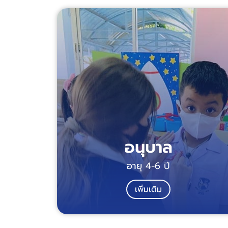
อนุบาล
อายุ 4-6 ปี
เพิ่มเติม