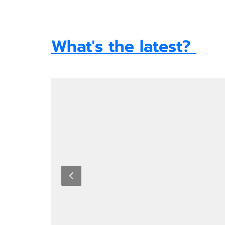
What's the latest?
FACEBOOK
Beaconhouse Yamsaard School - Rangsit
Beaconhouse Yamsaard School - Rangsit