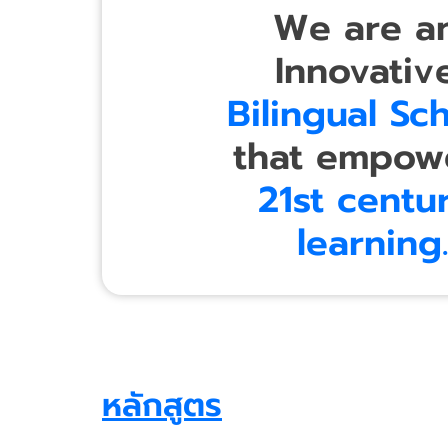
We are 
Innovati
Bilingual Sc
that empow
21
st
centu
learning.
หลักสูตร