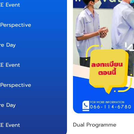
EE Event
 Perspective
re Day
EE Event
 Perspective
re Day
Dual Programme
EE Event