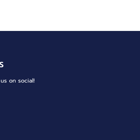
S
us on social!