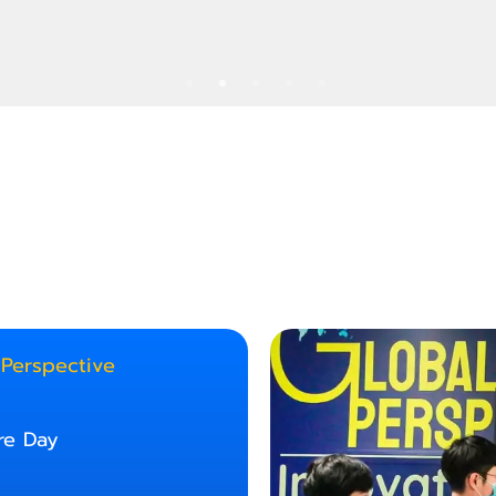
91
16
0
 Perspective
re Day