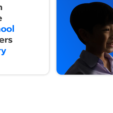
an
ve
hool
ers
ry