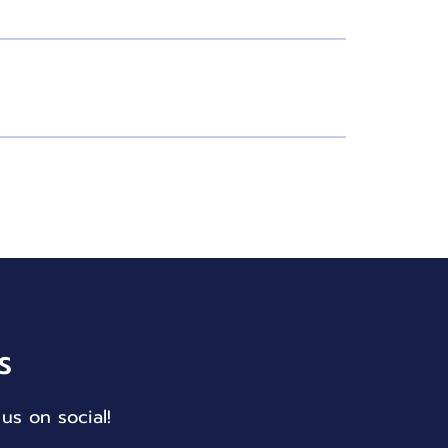
S
us on social!