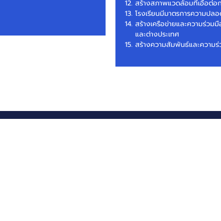
สร้างสภาพแวดล้อมที่เอื้อต่
โรงเรียนมีมาตรการความปลอด
สร้างเครือข่ายและความร่วมม
และต่างประเทศ
สร้างความสัมพันธ์และความร่
CONTACT US
FOLLOW U
Connect with 
2 Moo. 6 Sawaipracharat
Rd. Ladsawai Lumlukka
Pathumthani 12150