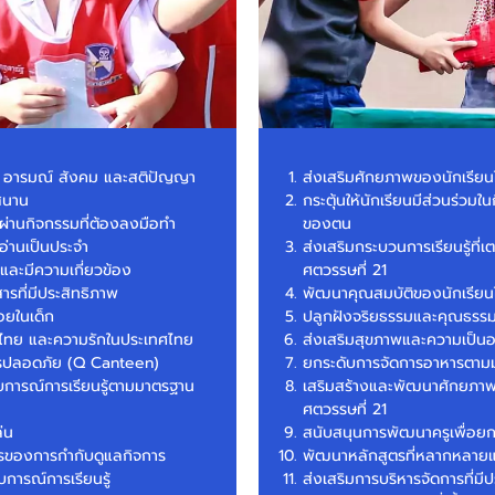
าย อารมณ์ สังคม และสติปัญญา
ส่งเสริมศักยภาพของนักเรีย
กสนาน
กระตุ้นให้นักเรียนมีส่วนร่
รู้ผ่านกิจกรรมที่ต้องลงมือทำ
ของตน
อ่านเป็นประจำ
ส่งเสริมกระบวนการเรียนรู้ที่เ
ยและมีความเกี่ยวข้อง
ศตวรรษที่ 21
ารที่มีประสิทธิภาพ
พัฒนาคุณสมบัติของนักเรียน
้อยในเด็ก
ปลูกฝังจริยธรรมและคุณธรรม
็นไทย และความรักในประเทศไทย
ส่งเสริมสุขภาพและความเป็นอยู
รปลอดภัย (Q Canteen)
ยกระดับการจัดการอาหารตา
บการณ์การเรียนรู้ตามมาตรฐาน
เสริมสร้างและพัฒนาศักยภาพข
ศตวรรษที่ 21
่น
สนับสนุนการพัฒนาครูเพื่อยก
การของการกำกับดูแลกิจการ
พัฒนาหลักสูตรที่หลากหลายแ
การณ์การเรียนรู้
ส่งเสริมการบริหารจัดการที่