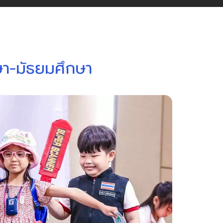
ษา-มัธยมศึกษา