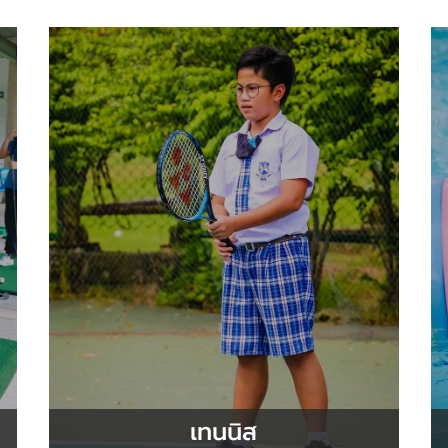
เทนนิส