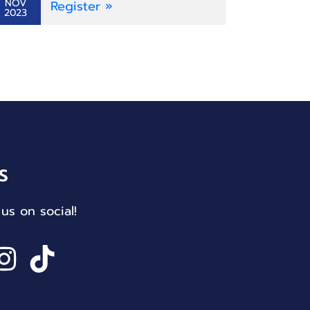
NOV
Register »
2023
S
us on social!