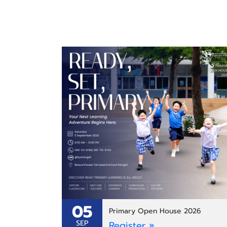
05
Primary Open House 2026
SEP
Register »