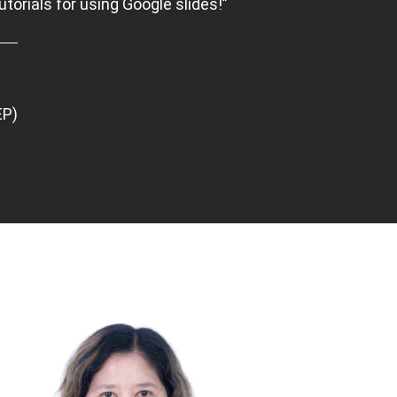
torials for using Google slides!”
EP)