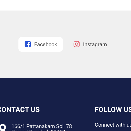
Facebook
Instagram
CONTACT US
FOLLOW U
Connect with us
166/1 Pattanakarn Soi. 78