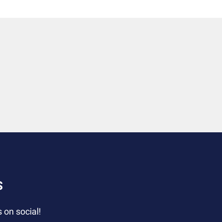
S
 on social!