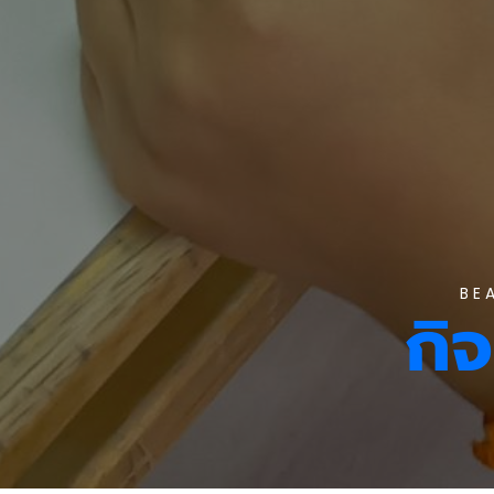
BE
กิ