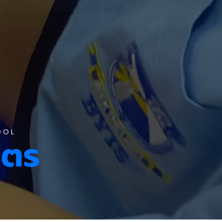
OOL
ูตร