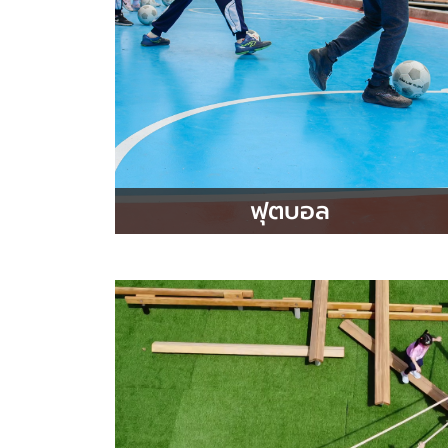
ฟุตบอล